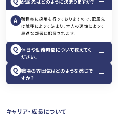
配属先はどのように決まりますか？
職種毎に採用を行っておりますので、配属先
は職種によって決まり、本人の適性によって
最適な部署に配属されます。
休日や勤務時間について教えてく
ださい。
職場の雰囲気はどのような感じで
完全週休二日制で、年間休日は124日
すか？
（2025年実績）です。勤務時間は本社が
8:30〜17:30、本社以外の支店・営業所が
若手からベテランまで幅広い世代が活躍し
9:00〜18:00となります。休日がしっかりあ
ています。部署間はもちろん、部署を越えて
りますので、ワークライフバランスの取りやす
相談しやすい優しい雰囲気です。素直な人材
い環境です。
キャリア・成長について
育成と真面目な人柄で、チームや会社で協