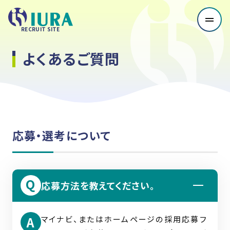
RECRUIT SITE
よくあるご質問
ホーム
プライバシーポリシー
いうらについて
いうらの事業
数字で見るいうら
採用担当メッセージ
会社概要
職種紹介
応募・選考について
営業職
技術職
技能職
事務職
先輩社員紹介
応募方法を教えてください。
クロストーク
働く環境
いうらで働くメリット
マイナビ、またはホームページの採用応募フ
キャリアプラン