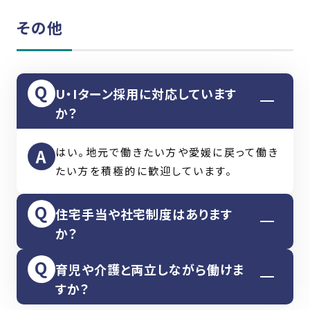
的にはリーダーやマネジメント職へのステッ
その他
プアップも可能です。
U・Iターン採用に対応しています
か？
はい。地元で働きたい方や愛媛に戻って働き
たい方を積極的に歓迎しています。
住宅手当や社宅制度はあります
か？
育児や介護と両立しながら働けま
職種や勤務地に応じて住宅補助制度があり
すか？
ます。詳細は面接時にご案内いたします。