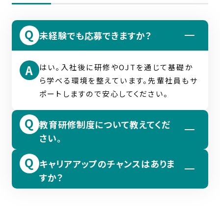
力して仕事を進める風土があります。
未経験でも応募できますか？
はい。入社後に研修やOJTを通じて基礎か
ら学べる環境を整えています。先輩社員もサ
ポートしますので安心してください。
教育研修制度について教えてくだ
さい。
キャリアアップのチャンスはありま
新入社員研修に加え、製品知識や技術スキ
すか？
ルを学ぶ研修、製品について理解を深める講
習などがあります。段階的に成長できる仕組
はい。実績や意欲に応じて早い段階から責
みを用意しています。
任ある仕事を任されることもあります。将来