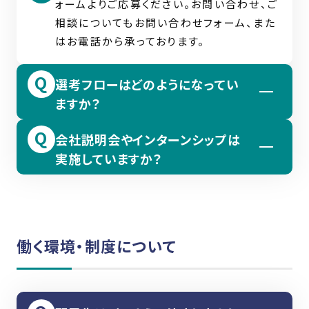
教育・研修制度
ォームよりご応募ください。お問い合わせ、ご
福利厚生
相談についてもお問い合わせフォーム、また
よくあるご質問
募集要項
はお電話から承っております。
新卒採用
中途採用
選考フローはどのようになってい
お知らせ・ブログ
お問い合わせ
ますか？
会社説明会やインターンシップは
応募→書類選考 →採用試験・ 面接（1〜2
実施していますか？
回） → 内定 という流れです。職種や応募状
況により変更となる場合があります。
はい。随時会社説明会や職場見学を実施し
ています。対面での説明会では、工場見学や
商品の見学を行います。その他、各業種につ
働く環境・制度について
いて聞いてみたいことなど、質問もお待ちし
ております。